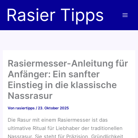
Zum
Rasier Tipps
Inhalt
springen
Rasiermesser-Anleitung für
Anfänger: Ein sanfter
Einstieg in die klassische
Nassrasur
Von
rasiertipps
/
23. Oktober 2025
Die Rasur mit einem Rasiermesser ist das
ultimative Ritual für Liebhaber der traditionellen
Nassrasur. Sie steht für Präzision, Gründlichkeit