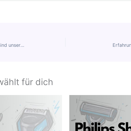
Philips Shaver Series 5000X im Praxistest – Das sind unsere Erfahrungen
Erfahru
wählt für dich