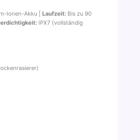
um-Ionen-Akku |
Laufzeit:
Bis zu 90
rdichtigkeit:
IPX7 (vollständig
rockenrasierer)