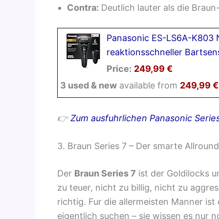
Contra:
Deutlich lauter als die Brau
Panasonic ES-LS6A-K803 Na
reaktionsschneller Bartsen
Price:
249,99 €
3 used & new
available from
249,99 €
👉
Zum ausfuhrlichen Panasonic Serie
3. Braun Series 7 – Der smarte Allroun
Der
Braun Series 7
ist der Goldilocks u
zu teuer, nicht zu billig, nicht zu aggre
richtig. Fur die allermeisten Manner ist
eigentlich suchen – sie wissen es nur n