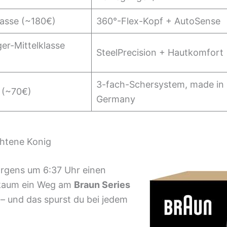
lasse (~180€)
360°-Flex-Kopf + AutoSense
ger-Mittelklasse
SteelPrecision + Hautkomfort
3-fach-Schersystem, made in
 (~70€)
Germany
chtene Konig
orgens um 6:37 Uhr einen
t kaum ein Weg am
Braun Series
 – und das spurst du bei jedem