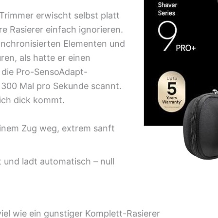
Trimmer erwischt selbst platt
e Rasierer einfach ignorieren.
ynchronisierten Elementen und
en, als hatte er einen
u die Pro-SensoAdapt-
r 300 Mal pro Sekunde scannt.
eich dick kommt.
einem Zug weg, extrem sanft
 und ladt automatisch – null
iel wie ein gunstiger Komplett-Rasierer