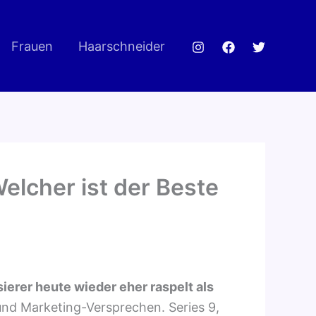
Frauen
Haarschneider
elcher ist der Beste
ierer heute wieder eher raspelt als
und Marketing-Versprechen. Series 9,