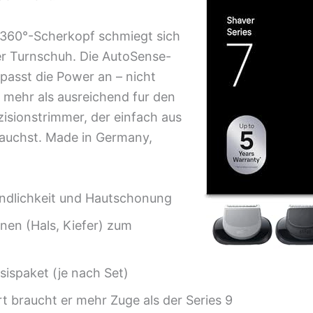
e 360°-Scherkopf schmiegt sich
ner Turnschuh. Die AutoSense-
 passt die Power an – nicht
r mehr als ausreichend fur den
isionstrimmer, der einfach aus
auchst. Made in Germany,
ndlichkeit und Hautschonung
en (Hals, Kiefer) zum
ispaket (je nach Set)
 braucht er mehr Zuge als der Series 9