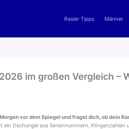
Rasier Tipps
Männer
 2026 im großen Vergleich – W
Morgen vor dem Spiegel und fragst dich, ob dein Ras
ist ein Dschungel aus Seriennummern, Klingenzahlen 