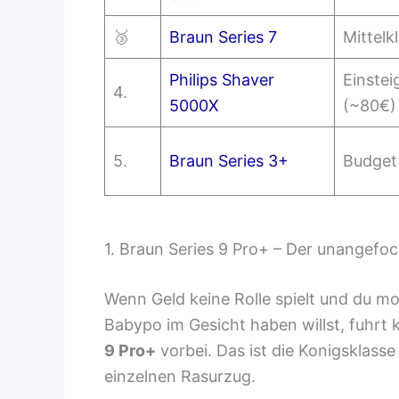
🥉
Braun Series 7
Mittelk
Philips Shaver
Einstei
4.
5000X
(~80€)
5.
Braun Series 3+
Budget
1. Braun Series 9 Pro+ – Der unangefo
Wenn Geld keine Rolle spielt und du m
Babypo im Gesicht haben willst, fuhr
9 Pro+
vorbei. Das ist die Konigsklasse
einzelnen Rasurzug.